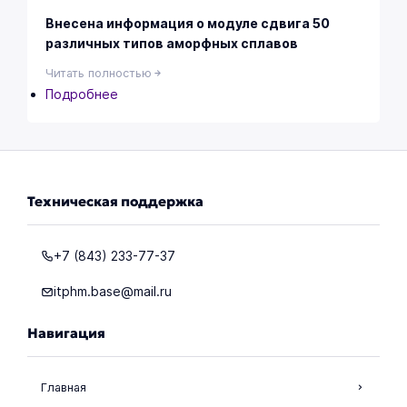
информация
Внесена информация о модуле сдвига 50
о
различных типов аморфных сплавов
800
Читать полностью
новых
Подробнее
о
соединениях
Внесена
и
информация
более
о
10000
модуле
физических
сдвига
свойствах
Техническая поддержка
50
различных
типов
+7 (843) 233-77-37
аморфных
itphm.base@mail.ru
сплавов
Навигация
Главная