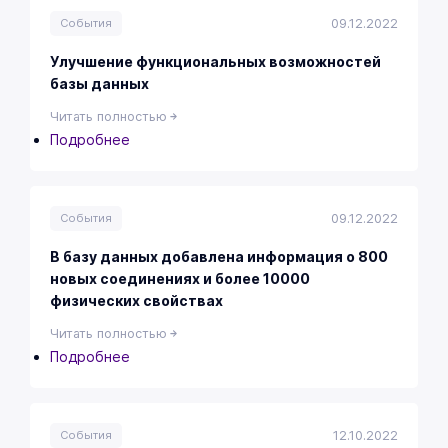
базы
09.12.2022
События
данных
Улучшение функциональных возможностей
базы данных
Читать полностью
Подробнее
о
Улучшение
функциональных
возможностей
09.12.2022
События
базы
данных
В базу данных добавлена информация о 800
новых соединениях и более 10000
физических свойствах
Читать полностью
Подробнее
о
В
базу
данных
12.10.2022
События
добавлена