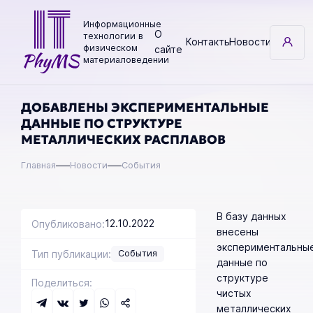
Перейти
к
Информационные
О
технологии в
основному
Контакты
Новости
физическом
сайте
содержанию
материаловедении
ДОБАВЛЕНЫ ЭКСПЕРИМЕНТАЛЬНЫЕ
ДАННЫЕ ПО СТРУКТУРЕ
МЕТАЛЛИЧЕСКИХ РАСПЛАВОВ
Строка
Главная
Новости
События
навигации
В базу данных
12.10.2022
Опубликовано:
внесены
экспериментальны
Тип публикации:
События
данные по
структуре
Поделиться:
чистых
металлических