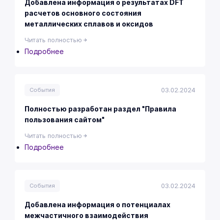
Добавлена информация о результатах DFT
расчетов основного состояния
металлических сплавов и оксидов
Читать полностью
Подробнее
о
Добавлена
информация
о
03.02.2024
События
результатах
DFT
Полностью разработан раздел "Правила
расчетов
пользования сайтом"
основного
Читать полностью
состояния
Подробнее
о
металлических
Полностью
сплавов
разработан
и
раздел
оксидов
03.02.2024
События
"Правила
пользования
Добавлена информация о потенциалах
сайтом"
межчастичного взаимодействия