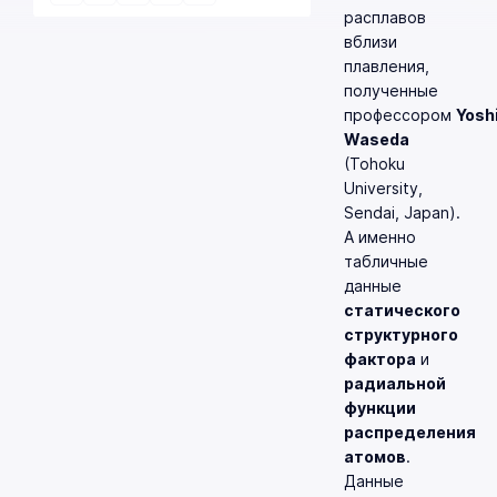
расплавов
вблизи
плавления,
полученные
профессором
Yosh
Waseda
(Tohoku
University,
Sendai, Japan).
А именно
табличные
данные
статического
структурного
фактора
и
радиальной
функции
распределения
атомов
.
Данные